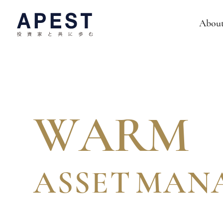
Abou
W
A
R
M
A
S
S
E
T
M
A
N